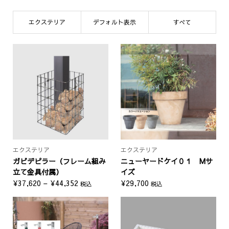
エクステリア
デフォルト表示
すべて
エクステリア
エクステリア
ガビデピラー（フレーム組み
ニューヤードケイ０１ Mサ
立て金具付属）
イズ
価
¥
37,620
–
¥
44,352
¥
29,700
税込
税込
格
帯:
¥37,620
–