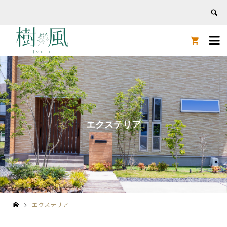


エクステリア
エクステリア