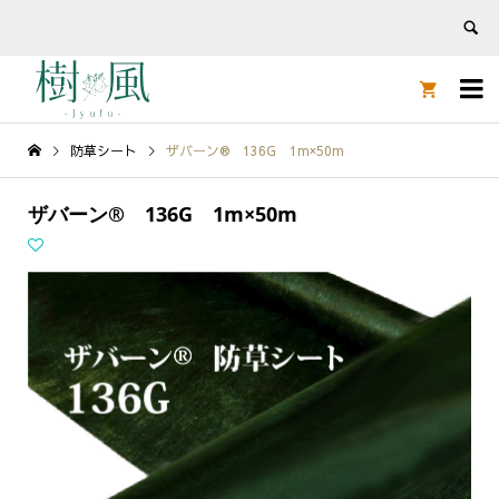


防草シート
ザバーン® 136G 1m×50m
ザバーン® 136G 1m×50m