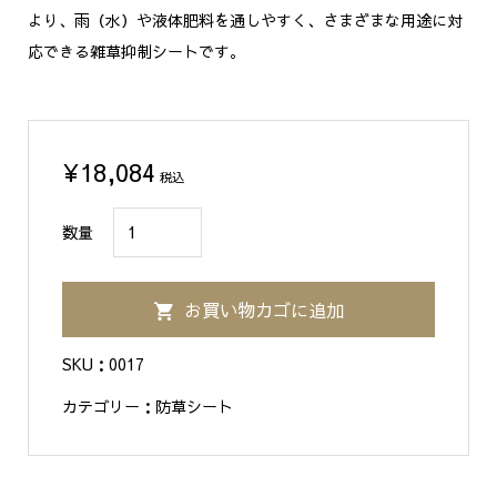
より、雨（水）や液体肥料を通しやすく、さまざまな用途に対
応できる雑草抑制シートです。
¥
18,084
税込
ザ
数量
バ
ー
お買い物カゴに追加
ン
®
SKU：
0017
136G
カテゴリー：
防草シート
1m×50m
個