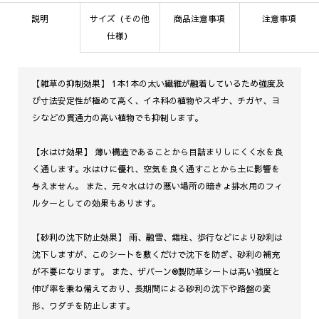
説明
サイズ（その他
商品注意事項
注意事項
仕様）
【雑草の抑制効果】 1本1本の太い繊維が融着しているため強度及
び寸法安定性が極めて高く、イネ科の植物やスギナ、チガヤ、ヨ
シなどの貫通力の高い植物でも抑制します。
【水はけ効果】 薄い構造であることから目詰まりしにくく水を良
く通します。水はけに優れ、空気を良く通すことから土に影響を
与えません。 また、元々水はけの悪い場所の暗きょ排水用のフィ
ルターとしての効果もあります。
【砂利の沈下防止効果】 雨、融雪、霜柱、歩行などにより砂利は
沈下しますが、このシートを敷くだけで沈下を防ぎ、砂利の補充
が不要になります。 また、ザバーン®製防草シートは高い強度と
伸び率を兼ね備えており、長期間による砂利の沈下や路盤の変
形、ワダチを防止します。